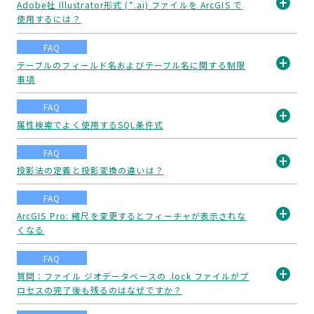
Adobe社 Illustrator形式 (*.ai) ファイルを ArcGIS で
使用するには？
開
く
FAQ
テーブルのフィールド名およびテーブル名に関する制限
事項
開
く
FAQ
属性検索でよく使用するSQL条件式
開
FAQ
く
投影法の定義と投影変換の違いは？
開
FAQ
く
ArcGIS Pro: 縮尺を変更するとフィーチャが表示されな
くなる
開
く
FAQ
質問：ファイル ジオデータベースの .lock ファイルがプ
ロセスの完了後も残るのはなぜですか？
開