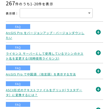
267
件のうち1-
20
件を表示
表示順
：
FAQ
ArcGIS Pro をバージョンアップ・バージョンダウンし
たい
開
く
FAQ
ライセンス サーバーとして使用しているマシンのホス
ト名を変更する(同時使用ライセンス)
開
く
FAQ
ArcGIS Pro で中国語 （他言語）を表示する方法
開
FAQ
く
ASCII形式のテキストファイルをグリッド(ラスタデー
タ）に変換するには？
開
く
FAQ