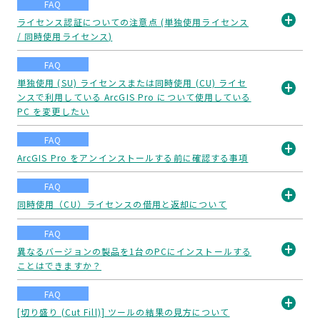
く
FAQ
ライセンス認証についての注意点 (単独使用ライセンス
/ 同時使用ライセンス)
開
く
FAQ
単独使用 (SU) ライセンスまたは同時使用 (CU) ライセ
ンスで利用している ArcGIS Pro について使用している
開
PC を変更したい
く
FAQ
ArcGIS Pro をアンインストールする前に確認する事項
開
FAQ
く
同時使用（CU）ライセンスの借用と返却について
開
FAQ
く
異なるバージョンの製品を1台のPCにインストールする
ことはできますか？
開
く
FAQ
[切り盛り (Cut Fill)] ツールの結果の見方について