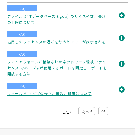
開
FAQ
く
ファイル ジオデータベース (.gdb) のサイズや数、長さ
の上限について
開
く
FAQ
借用したライセンスの返却を行うとエラーが表示される
開
FAQ
く
ファイアウォールが構築されたネットワーク環境でライ
センス マネージャが使用するポートを固定してポートを
開
開放する方法
く
FAQ
フィールド タイプの長さ、桁数、精度について
開
く
1
/
14
次へ
最後