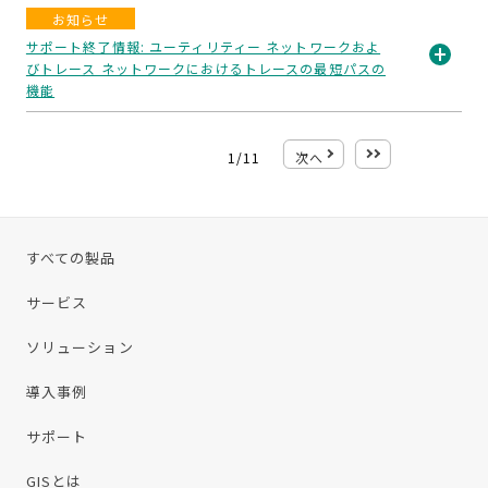
お知らせ
く
サポート終了情報: ユーティリティー ネットワークおよ
びトレース ネットワークにおけるトレースの最短パスの
開
機能
く
1
/
11
次へ
最後
すべての製品
サービス
ソリューション
導入事例
サポート
GISとは