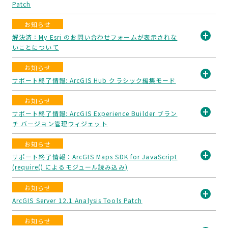
Patch
開
く
お知らせ
解決済：My Esri のお問い合わせフォームが表示されな
いことについて
開
く
お知らせ
サポート終了情報: ArcGIS Hub クラシック編集モード
開
お知らせ
く
サポート終了情報: ArcGIS Experience Builder ブラン
チ バージョン管理ウィジェット
開
く
お知らせ
サポート終了情報：ArcGIS Maps SDK for JavaScript
(require() によるモジュール読み込み)
開
く
お知らせ
ArcGIS Server 12.1 Analysis Tools Patch
開
お知らせ
く