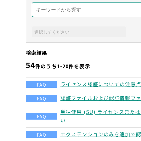
検索結果
54
件のうち1-
20
件を表示
ライセンス認証についての注意点 
FAQ
認証ファイルおよび認証情報ファ
FAQ
単独使用 (SU) ライセンスまたは
FAQ
い
エクステンションのみを追加で認
FAQ