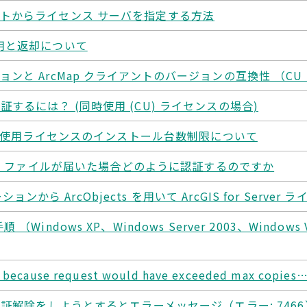
トからライセンス サーバを指定する方法
用と返却について
ンと ArcMap クライアントのバージョンの互換性 （CU
するには？ (同時使用 (CU) ライセンスの場合)
sktop 同時使用ライセンスのインストール台数制限について
から *.dat ファイルが届いた場合どのように認証するのですか
ーションから ArcObjects を用いて ArcGIS for Se
dows XP、Windows Server 2003、Windows Vis
because request would have exceeded max copies
認証解除をしようとするとエラーメッセージ（エラー: 746