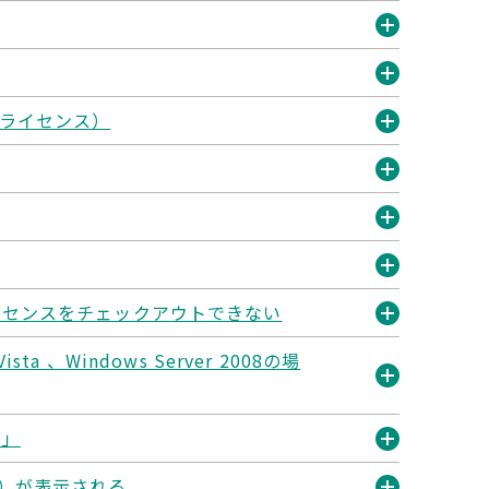
開
く
開
く
開
 ライセンス）
く
開
く
開
く
開
く
開
rver ライセンスをチェックアウトできない
く
開
ta 、Windows Server 2008の場
く
開
…」
く
開
6）が表示される