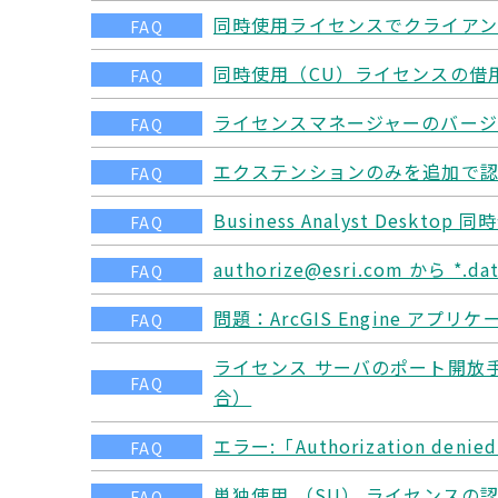
同時使用ライセンスでクライアン
FAQ
同時使用（CU）ライセンスの借
FAQ
ライセンスマネージャーのバージョ
FAQ
エクステンションのみを追加で認証
FAQ
Business Analyst De
FAQ
authorize@esri.com 
FAQ
問題：ArcGIS Engine アプリケ
FAQ
ライセンス サーバのポート開放手順 （Win
FAQ
合）
エラー:「Authorization denied 
FAQ
単独使用 （SU） ライセンスの
FAQ