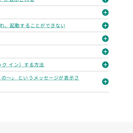
く
開
く
開
…」と表示され、起動することができない
く
開
く
開
く
開
ック イン）する方法
く
開
 Pro の～」 というメッセージが表示さ
く
開
く