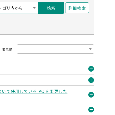
詳細検索
検索
表示順
：
開
く
開
 について使用している PC を変更した
く
開
く