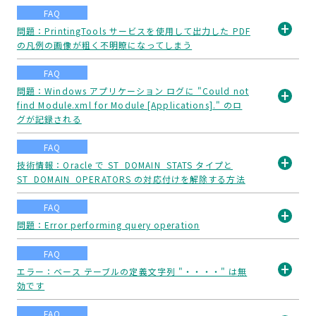
く
FAQ
問題：PrintingTools サービスを使用して出力した PDF
の凡例の画像が粗く不明瞭になってしまう
開
く
FAQ
問題：Windows アプリケーション ログに "Could not
find Module.xml for Module [Applications]." のロ
開
グが記録される
く
FAQ
技術情報：Oracle で ST_DOMAIN_STATS タイプと
ST_DOMAIN_OPERATORS の対応付けを解除する方法
開
く
FAQ
問題：Error performing query operation
開
FAQ
く
エラー：ベース テーブルの定義文字列 "・・・・" は無
効です
開
く
FAQ