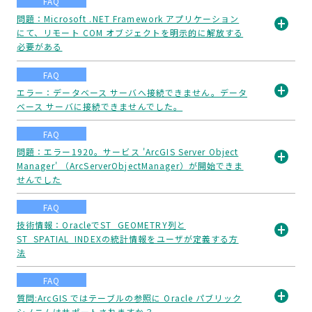
FAQ
問題：Microsoft .NET Framework アプリケーション
にて、リモート COM オブジェクトを明示的に解放する
開
必要がある
く
FAQ
エラー：データベース サーバへ接続できません。データ
ベース サーバに接続できませんでした。
開
く
FAQ
問題：エラー1920。サービス 'ArcGIS Server Object
Manager' （ArcServerObjectManager）が開始できま
開
せんでした
く
FAQ
技術情報：OracleでST_GEOMETRY列と
ST_SPATIAL_INDEXの統計情報をユーザが定義する方
開
法
く
FAQ
質問:ArcGIS ではテーブルの参照に Oracle パブリック
シノニムはサポートされますか？