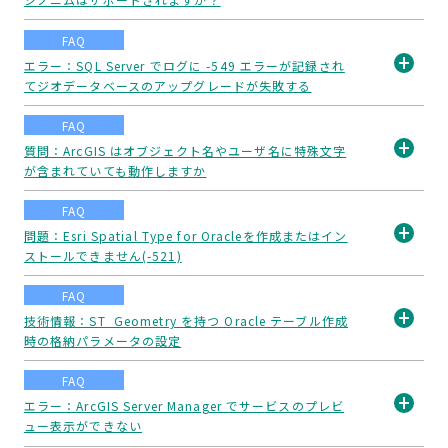
開
く
FAQ
エラー：SQL Server でログに -549 エラーが記録され
てジオデータベースのアップグレードが失敗する
開
く
FAQ
質問：ArcGIS はオブジェクト名やユーザ名に特殊文字
が含まれていても動作しますか
開
く
FAQ
問題：Esri Spatial Type for Oracleを作成またはイン
ストールできません(-521)
開
く
FAQ
技術情報：ST_Geometry を持つ Oracle テーブル作成
時の格納パラメータの設定
開
く
FAQ
エラー：ArcGIS Server Manager でサービスのプレビ
ュー表示ができない
開