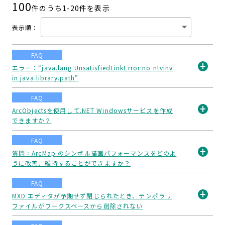
100
件のうち1-
20
件を表示
表示順
：
FAQ
エラー：“java.lang.UnsatisfiedLinkError:no ntvinv
in java.library.path”
開
く
FAQ
ArcObjectsを使用して.NET Windowsサービスを作成
できますか？
開
く
FAQ
質問：ArcMap のシンボル描画パフォーマンスをどのよ
うに改善、維持することができますか？
開
く
FAQ
MXD エディタが予期せず閉じられたとき、テンポラリ
ファイルがワークスペースから削除されない
開
く