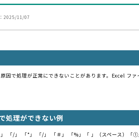
：
2025/11/07
が原因で処理が正常にできないことがあります。Excel フ
で処理ができない例
「・」 「/」 「*」 「/」 「＃」 「%」「 」（スペース