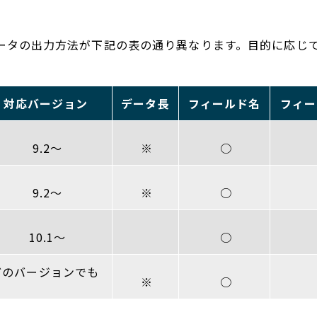
ータの出力方法が下記の表の通り異なります。目的に応じ
対応バージョン
データ長
フィールド名
フィ
9.2～
※
○
9.2～
※
○
10.1～
○
のバージョンでも
※
○