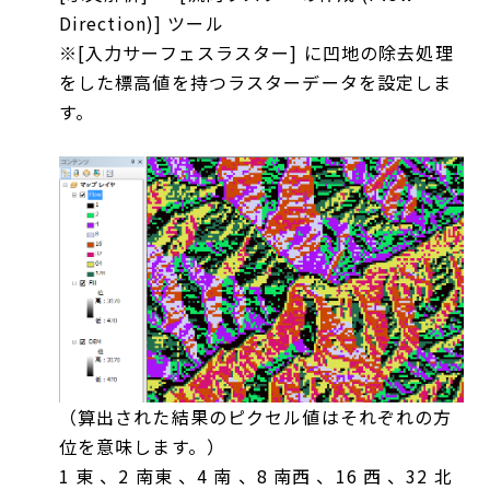
Direction)] ツール
※[入力サーフェスラスター] に凹地の除去処理
をした標高値を持つラスターデータを設定しま
す。
（算出された結果のピクセル値はそれぞれの方
位を意味します。）
1 東 、2 南東 、4 南 、8 南西 、16 西 、32 北