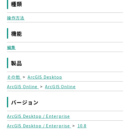
種類
操作方法
機能
編集
製品
その他
>
ArcGIS Desktop
ArcGIS Online
>
ArcGIS Online
バージョン
ArcGIS Desktop / Enterprise
ArcGIS Desktop / Enterprise
>
10.8