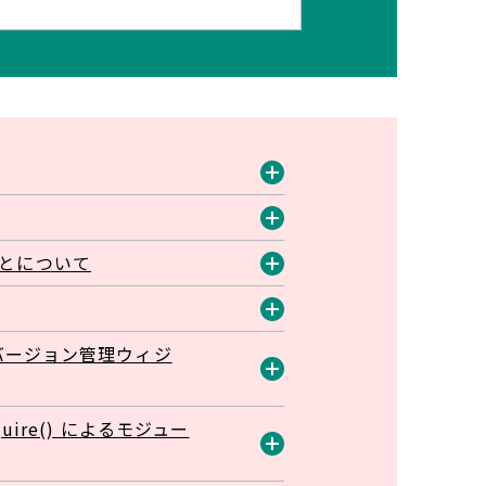
開
く
開
ことについて
く
開
く
開
ランチ バージョン管理ウィジ
く
開
equire() によるモジュー
く
開